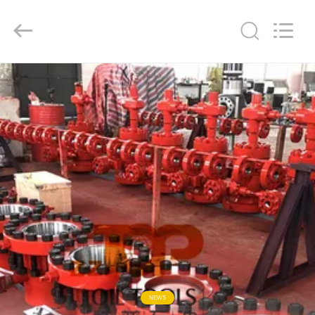
OIL
TOOLS
CO.，
LTD.
All
Rights
Reserved.
HAUS
PRODUKTE
ÜBER
UNS
FABRIK-
AUSFLUG
QUALITÄTSKONTROLLE
NEWS