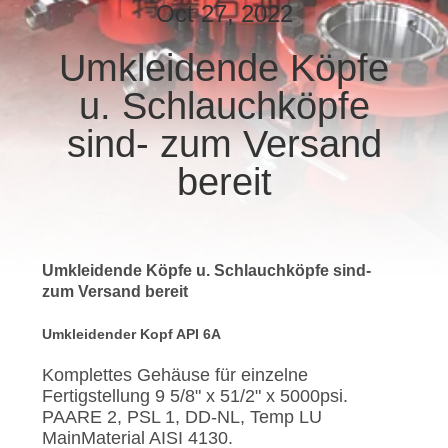
Oct 27, 2022
TRETEN
Umkleidende Köpfe
SIE
u. Schlauchköpfe
MIT
UNS
sind- zum Versand
IN
bereit
VERBINDUNG
NACHRICHTEN
Umkleidende Köpfe u. Schlauchköpfe sind-
zum Versand bereit
FÄLLE
Umkleidender Kopf API 6A
Komplettes Gehäuse für einzelne
SITEMAP
Fertigstellung 9 5/8" x 51/2" x 5000psi.
PAARE 2, PSL 1, DD-NL, Temp LU
MainMaterial AISI 4130.