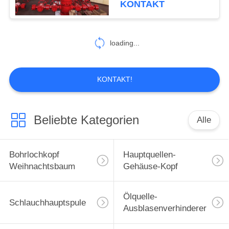
KONTAKT
43
loading...
Gut Testgerät
KONTAKT!
Beliebte Kategorien
Alle
19
Erdölbohrungs-
Bohrlochkopf
Hauptquellen-
Anlagen-
Weihnachtsbaum
Gehäuse-Kopf
Komponenten
Ölquelle-
Schlauchhauptspule
Ausblasenverhinderer