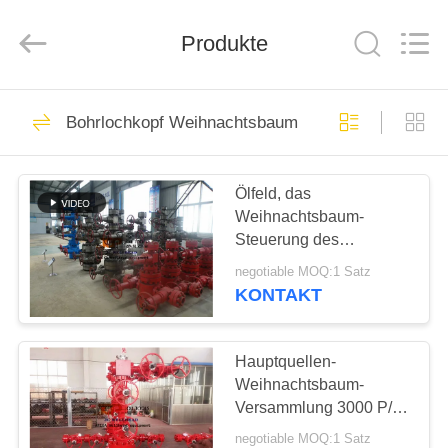
OIL
TOOLS
CO.，
Produkte
LTD.
All
Rights
Reserved.
HAUS
28
Bohrlochkopf Weihnachtsbaum
Bohrlochkopf
PRODUKTE
Weihnachtsbaum
Ölfeld, das
Weihnachtsbaum-
ÜBER
Steuerung des
UNS
Datenflusses der
negotiable MOQ:1 Satz
Hauptquellen-5000psi
KONTAKT
bohrt
35
FABRIK-
Hauptquellen-
AUSFLUG
Hauptquellen-
Weihnachtsbaum-
Gehäuse-Kopf
Versammlung 3000 P/in
QUALITÄTSKONTROLLE
für Bohrbrunnen-
negotiable MOQ:1 Satz