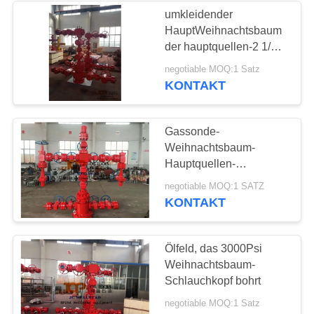
umkleidender
HauptWeihnachtsbaum
46
der hauptquellen-2 1/16“
5000psi
negotiable MOQ:1 Satz
Hauptquellenadapterfla
KONTAKT
Gassonde-
Weihnachtsbaum-
Hauptquellen-
Ausrüstungs-Ölquelle-
32
negotiable MOQ:1 SATZ
Weihnachtsbaum API
KONTAKT
6A
Hauptquellen-Spule
Ölfeld, das 3000Psi
Weihnachtsbaum-
Schlauchkopf bohrt
negotiable MOQ:1 Satz