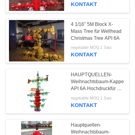
Fertigstellung
KONTAKT
schmieden
TRETEN
SIE
4 1/16" 5M Block X-
14
MIT
Mass Tree für Wellhead
Christmas Tree API 6A
UNS
Schlauchhauptspule
negotiable MOQ:1 Satz
IN
KONTAKT
VERBINDUNG
HAUPTQUELLEN-
NACHRICHTEN
Weihnachtsbaum-Kappe
API 6A Hochdruckfür Öl-
53
Gas
FÄLLE
negotiable MOQ:1 Satz
Ölquelle-
KONTAKT
Ausblasenverhinderer
SITEMAP
Hauptquellen-
Weihnachtsbaum-