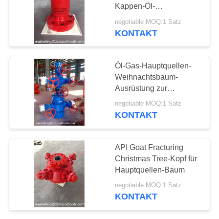
PRIVACY
Kappen-Öl-
POLICY
Gebirgsdruck-Steuerung
negotiable MOQ:1 Satz
API 6A 2 9/16" X 5000
KONTAKT
30
P/in WP
Hauptquellenvielfältigkei
Öl-Gas-Hauptquellen-
Weihnachtsbaum-
Ausrüstung zur
Hauptquellen-Steuerung
negotiable MOQ:1 Satz
des Datenflusses
KONTAKT
53
API Goat Fracturing
Hauptquellen-
Christmas Tree-Kopf für
Hauptquellen-Baum
Ventile
negotiable MOQ:1 Satz
KONTAKT