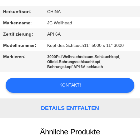
TRETEN
Herkunftsort:
CHINA
SIE
Markenname:
JC Wellhead
MIT
Zertifizierung:
API 6A
UNS
Modellnummer:
Kopf des Schlauch11" 5000 x 11" 3000
IN
Markieren:
,
3000Psi Weihnachtsbaum-Schlauchkopf
VERBINDUNG
,
Ölfeld-Bohrungsschlauchkopf
Bohrungskopf API 6A schlauch
NACHRICHTEN
KONTAKT!
FÄLLE
DETAILS ENTFALTEN
SITEMAP
Ähnliche Produkte