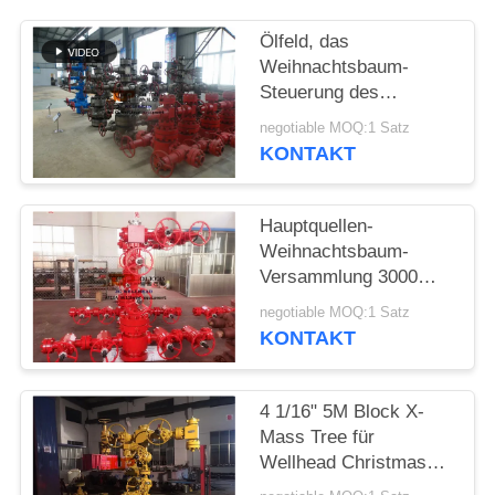
PRIVACY
POLICY
Ölfeld, das
Weihnachtsbaum-
Steuerung des
Datenflusses der
negotiable MOQ:1 Satz
Hauptquellen-5000psi
KONTAKT
bohrt
Hauptquellen-
Weihnachtsbaum-
Versammlung 3000
P/in für Bohrbrunnen-
negotiable MOQ:1 Satz
Fertigstellung
KONTAKT
schmieden
4 1/16" 5M Block X-
Mass Tree für
Wellhead Christmas
Tree API 6A