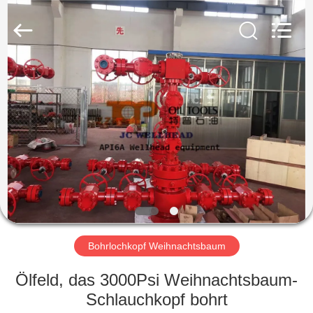
OIL
TOOLS
CO.，
LTD.
All
Rights
Reserved.
HAUS
PRODUKTE
ÜBER
UNS
FABRIK-
AUSFLUG
Bohrlochkopf Weihnachtsbaum
Ölfeld, das 3000Psi Weihnachtsbaum-
QUALITÄTSKONTROLLE
Schlauchkopf bohrt